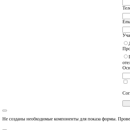
Те
Ema
Уча
Про
оте
Осн
Сог
Не созданы необходимые компоненты для показа формы. Прове