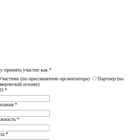
у принять участие как
*
Участник (по приглашению организатора)
Партнер (на
мерческой основе)
ИО
*
мпания
*
лжность
*
род
*