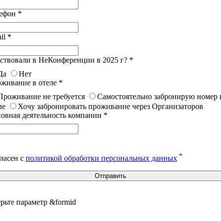
лефон
*
il
*
ствовали в НеКонференции в 2025 г?
*
Да
Нет
живание в отеле
*
Проживание не требуется
Самостоятельно забронирую номер 
ле
Хочу забронировать проживание через Организаторов
овная деятельность компании
*
*
ласен с
политикой обработки персональных данных
Отправить
рьте параметр &formid